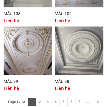
MẪU 103
MẪU 102
Liên hệ
Liên hệ
MẪU 99
MẪU 98
Liên hệ
Liên hệ
Page 1 / 13
1
2
3
4
5
6
7
...
12