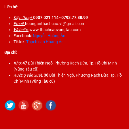
Liên hệ:
Điện thoại:
0907.021.114
- 0793.77.88.99
Email:
hoanganthachcao.vt@gmail.com
Website:
www.thachcaovungtau.com
Facebook:
Nguyễn Hoàng Ân
Tiktok:
Thạch cao Hoàng Ân
Địa chỉ:
Kho:
47
Bùi Thiện Ngộ, Phường Rạch Dừa, Tp. Hồ Chí Minh
(Vũng Tàu cũ)
Xưởng sản xuất:
38
Bùi Thiện Ngộ, Phường Rạch Dừa, Tp. Hồ
Chí Minh (Vũng Tàu cũ)