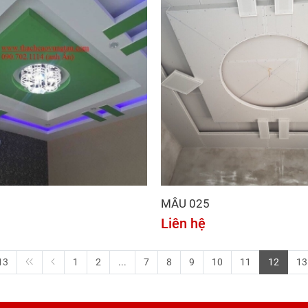
MẪU 025
Liên hệ
13
1
2
...
7
8
9
10
11
12
13