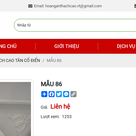
Email: hoanganthachcao.vt@gmail.com
NG CHỦ
GIỚI THIỆU
DỊCH VỤ
CH CAO TÂN CỔ ĐIỂN
MẪU 86
MẪU 86
Share
Facebook
Twitter
Messenger
Copy
Link
Liên hệ
Giá:
Lượt xem:
1253