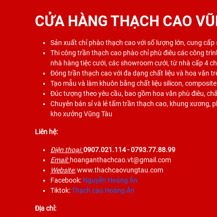
CỬA HÀNG THẠCH CAO VŨ
Sản xuất chỉ phào thạch cao với số lượng lớn, cung cấp
Thi công trần thạch cao phào chỉ phù điêu các công trình
nhà hàng tiệc cưới, các showroom cưới, từ nhà cấp 4 c
Đóng trần thạch cao với đa dạng chất liệu và hoa văn tr
Tạo mẫu và làm khuôn bằng chất liệu silicon, composite
Đúc tượng theo yêu cầu, bao gồm hoa văn phù điêu, chất
Chuyên bán sỉ và lẻ tấm trần thạch cao, khung xương, phụ
kho xưởng Vũng Tàu
Liên hệ:
Điện thoại:
0907.021.114
- 0793.77.88.99
Email:
hoanganthachcao.vt@gmail.com
Website:
www.thachcaovungtau.com
Facebook:
Nguyễn Hoàng Ân
Tiktok:
Thạch cao Hoàng Ân
Địa chỉ: