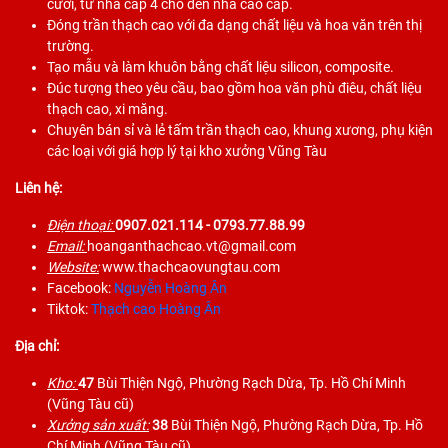
cưới, từ nhà cấp 4 cho đến nhà cao cấp.
Đóng trần thạch cao với đa dạng chất liệu và hoa văn trên thị
trường.
Tạo mẫu và làm khuôn bằng chất liệu silicon, composite.
Đúc tượng theo yêu cầu, bao gồm hoa văn phù điêu, chất liệu
thạch cao, xi măng.
Chuyên bán sỉ và lẻ tấm trần thạch cao, khung xương, phụ kiện
các loại với giá hợp lý tại kho xưởng Vũng Tàu
Liên hệ:
Điện thoại:
0907.021.114
- 0793.77.88.99
Email:
hoanganthachcao.vt@gmail.com
Website:
www.thachcaovungtau.com
Facebook:
Nguyễn Hoàng Ân
Tiktok:
Thạch cao Hoàng Ân
Địa chỉ:
Kho:
47
Bùi Thiện Ngộ, Phường Rạch Dừa, Tp. Hồ Chí Minh
(Vũng Tàu cũ)
Xưởng sản xuất:
38
Bùi Thiện Ngộ, Phường Rạch Dừa, Tp. Hồ
Chí Minh (Vũng Tàu cũ)