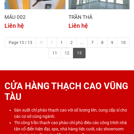
MẪU 002
TRẦN THẢ
Liên hệ
Liên hệ
Page 13 / 13
1
2
...
7
8
9
10
11
12
13
CỬA HÀNG THẠCH CAO VŨNG
TÀU
Sản xuất chỉ phào thạch cao với số lượng lớn, cung cấp sỉ cho
các cơ sở cùng ngành.
Thi công trần thạch cao phào chỉ phù điêu các công trình nhà
tân cổ điển hiện đại, spa, nhà hàng tiệc cưới, các showroom