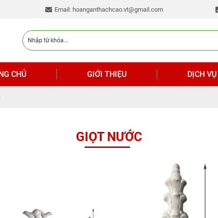
Email: hoanganthachcao.vt@gmail.com
NG CHỦ
GIỚI THIỆU
DỊCH VỤ
C
GIỌT NƯỚC