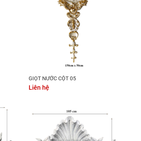
GIỌT NƯỚC CỘT 05
Liên hệ