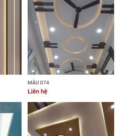
MẪU 074
Liên hệ