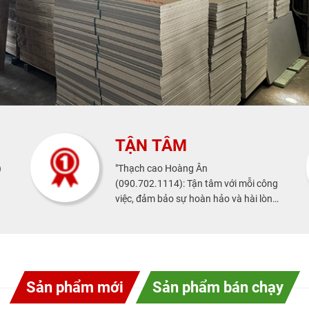
TẬN TÂM
)
"Thạch cao Hoàng Ân
(090.702.1114): Tận tâm với mỗi công
việc, đảm bảo sự hoàn hảo và hài lòng
tuyệt đối."
Sản phẩm mới
Sản phẩm bán chạy