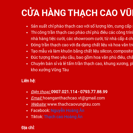
CỬA HÀNG THẠCH CAO VŨ
Sản xuất chỉ phào thạch cao với số lượng lớn, cung cấp
Thi công trần thạch cao phào chỉ phù điêu các công trình
nhà hàng tiệc cưới, các showroom cưới, từ nhà cấp 4 c
Đóng trần thạch cao với đa dạng chất liệu và hoa văn tr
Tạo mẫu và làm khuôn bằng chất liệu silicon, composite
Đúc tượng theo yêu cầu, bao gồm hoa văn phù điêu, chất
Chuyên bán sỉ và lẻ tấm trần thạch cao, khung xương, phụ
kho xưởng Vũng Tàu
Liên hệ:
Điện thoại:
0907.021.114
- 0793.77.88.99
Email:
hoanganthachcao.vt@gmail.com
Website:
www.thachcaovungtau.com
Facebook:
Nguyễn Hoàng Ân
Tiktok:
Thạch cao Hoàng Ân
Địa chỉ: