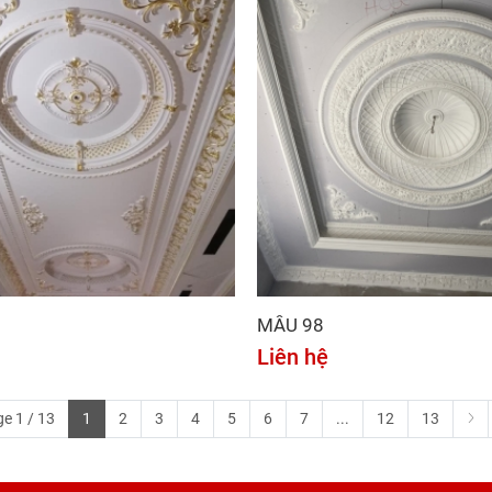
MẪU 98
Liên hệ
e 1 / 13
1
2
3
4
5
6
7
...
12
13