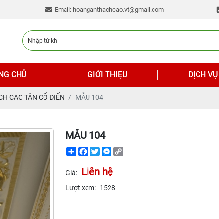
Email: hoanganthachcao.vt@gmail.com
NG CHỦ
GIỚI THIỆU
DỊCH VỤ
CH CAO TÂN CỔ ĐIỂN
MẪU 104
MẪU 104
Share
Facebook
Twitter
Messenger
Copy
Link
Liên hệ
Giá:
Lượt xem:
1528