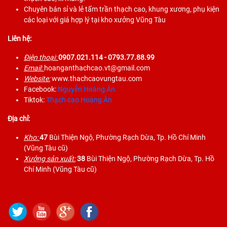
Chuyên bán sỉ và lẻ tấm trần thạch cao, khung xương, phụ kiện
các loại với giá hợp lý tại kho xưởng Vũng Tàu
Liên hệ:
Điện thoại:
0907.021.114
- 0793.77.88.99
Email:
hoanganthachcao.vt@gmail.com
Website:
www.thachcaovungtau.com
Facebook:
Nguyễn Hoàng Ân
Tiktok:
Thạch cao Hoàng Ân
Địa chỉ:
Kho:
47
Bùi Thiện Ngộ, Phường Rạch Dừa, Tp. Hồ Chí Minh
(Vũng Tàu cũ)
Xưởng sản xuất:
38
Bùi Thiện Ngộ, Phường Rạch Dừa, Tp. Hồ
Chí Minh (Vũng Tàu cũ)