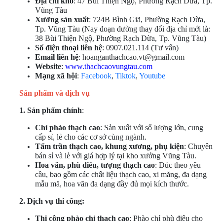
Địa chỉ kho
: 47 Bùi Thiện Ngộ, Phường Rạch Dừa, Tp.
Vũng Tàu
Xưởng sản xuất
: 724B Bình Giã, Phường Rạch Dừa,
Tp. Vũng Tàu (Nay đoạn đường thay đổi địa chỉ mới là:
38 Bùi Thiện Ngộ,
Phường Rạch Dừa,
Tp. Vũng Tàu)
Số điện thoại liên hệ
: 0907.021.114 (Tư vấn)
Email liên hệ
: hoanganthachcao.vt@gmail.com
Website
:
www.thachcaovungtau.com
Mạng xã hội
:
Facebook
,
Tiktok
,
Youtube
Sản phẩm và dịch vụ
1. Sản phẩm chính
:
Chỉ phào thạch cao
: Sản xuất với số lượng lớn, cung
cấp sỉ, lẻ cho các cơ sở cùng ngành.
Tấm trần thạch cao, khung xương, phụ kiện
: Chuyên
bán sỉ và lẻ với giá hợp lý tại kho xưởng Vũng Tàu.
Hoa văn, phù điêu, tượng thạch cao
: Đúc theo yêu
cầu, bao gồm các chất liệu thạch cao, xi măng, đa dạng
mẫu mã, hoa văn đa dạng đầy đủ mọi kích thước.
2. Dịch vụ thi công:
Thi công phào chỉ thạch cao
: Phào chỉ phù điêu cho