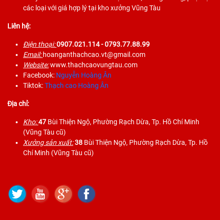
các loại với giá hợp lý tại kho xưởng Vũng Tàu
Liên hệ:
Điện thoại:
0907.021.114
- 0793.77.88.99
Email:
hoanganthachcao.vt@gmail.com
Website:
www.thachcaovungtau.com
Facebook:
Nguyễn Hoàng Ân
Tiktok:
Thạch cao Hoàng Ân
Địa chỉ:
Kho:
47
Bùi Thiện Ngộ, Phường Rạch Dừa, Tp. Hồ Chí Minh
(Vũng Tàu cũ)
Xưởng sản xuất:
38
Bùi Thiện Ngộ, Phường Rạch Dừa, Tp. Hồ
Chí Minh (Vũng Tàu cũ)