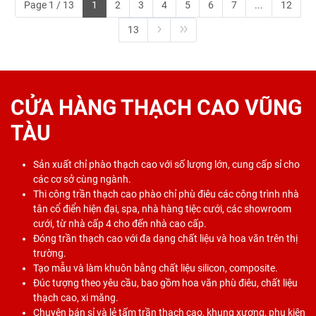
Page 1 / 13
1
2
3
4
5
6
7
...
12
13
CỬA HÀNG THẠCH CAO VŨNG
TÀU
Sản xuất chỉ phào thạch cao với số lượng lớn, cung cấp sỉ cho
các cơ sở cùng ngành.
Thi công trần thạch cao phào chỉ phù điêu các công trình nhà
tân cổ điển hiện đại, spa, nhà hàng tiệc cưới, các showroom
cưới, từ nhà cấp 4 cho đến nhà cao cấp.
Đóng trần thạch cao với đa dạng chất liệu và hoa văn trên thị
trường.
Tạo mẫu và làm khuôn bằng chất liệu silicon, composite.
Đúc tượng theo yêu cầu, bao gồm hoa văn phù điêu, chất liệu
thạch cao, xi măng.
Chuyên bán sỉ và lẻ tấm trần thạch cao, khung xương, phụ kiện