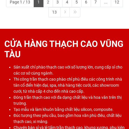
Page 1 / 13
1
2
3
4
5
6
7
...
12
13
CỬA HÀNG THẠCH CAO VŨNG
TÀU
Sản xuất chỉ phào thạch cao với số lượng lớn, cung cấp sỉ cho
các cơ sở cùng ngành.
Thi công trần thạch cao phào chỉ phù điêu các công trình nhà
tân cổ điển hiện đại, spa, nhà hàng tiệc cưới, các showroom
cưới, từ nhà cấp 4 cho đến nhà cao cấp.
Đóng trần thạch cao với đa dạng chất liệu và hoa văn trên thị
trường.
Tạo mẫu và làm khuôn bằng chất liệu silicon, composite.
Đúc tượng theo yêu cầu, bao gồm hoa văn phù điêu, chất liệu
thạch cao, xi măng.
Chuyên bán sỉ và lẻ tấm trần thạch cao, khung xương, phụ kiện