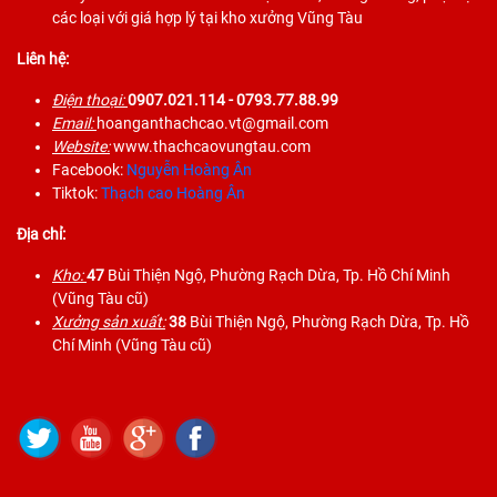
các loại với giá hợp lý tại kho xưởng Vũng Tàu
Liên hệ:
Điện thoại:
0907.021.114
- 0793.77.88.99
Email:
hoanganthachcao.vt@gmail.com
Website:
www.thachcaovungtau.com
Facebook:
Nguyễn Hoàng Ân
Tiktok:
Thạch cao Hoàng Ân
Địa chỉ:
Kho:
47
Bùi Thiện Ngộ, Phường Rạch Dừa, Tp. Hồ Chí Minh
(Vũng Tàu cũ)
Xưởng sản xuất:
38
Bùi Thiện Ngộ, Phường Rạch Dừa, Tp. Hồ
Chí Minh (Vũng Tàu cũ)