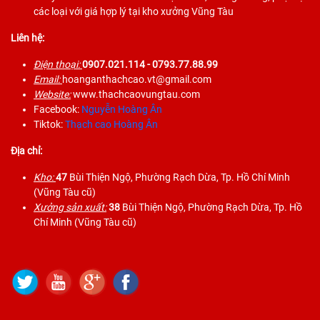
các loại với giá hợp lý tại kho xưởng Vũng Tàu
Liên hệ:
Điện thoại:
0907.021.114
- 0793.77.88.99
Email:
hoanganthachcao.vt@gmail.com
Website:
www.thachcaovungtau.com
Facebook:
Nguyễn Hoàng Ân
Tiktok:
Thạch cao Hoàng Ân
Địa chỉ:
Kho:
47
Bùi Thiện Ngộ, Phường Rạch Dừa, Tp. Hồ Chí Minh
(Vũng Tàu cũ)
Xưởng sản xuất:
38
Bùi Thiện Ngộ, Phường Rạch Dừa, Tp. Hồ
Chí Minh (Vũng Tàu cũ)