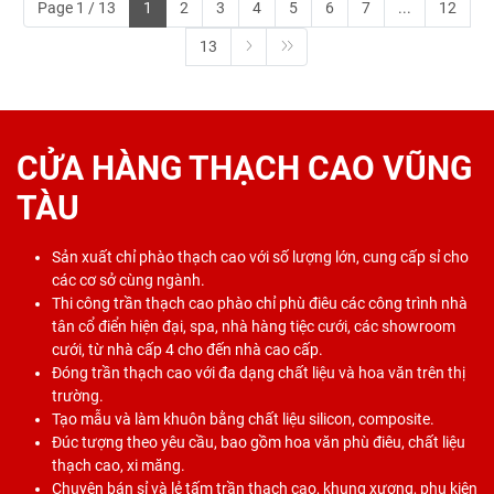
Page 1 / 13
1
2
3
4
5
6
7
...
12
13
CỬA HÀNG THẠCH CAO VŨNG
TÀU
Sản xuất chỉ phào thạch cao với số lượng lớn, cung cấp sỉ cho
các cơ sở cùng ngành.
Thi công trần thạch cao phào chỉ phù điêu các công trình nhà
tân cổ điển hiện đại, spa, nhà hàng tiệc cưới, các showroom
cưới, từ nhà cấp 4 cho đến nhà cao cấp.
Đóng trần thạch cao với đa dạng chất liệu và hoa văn trên thị
trường.
Tạo mẫu và làm khuôn bằng chất liệu silicon, composite.
Đúc tượng theo yêu cầu, bao gồm hoa văn phù điêu, chất liệu
thạch cao, xi măng.
Chuyên bán sỉ và lẻ tấm trần thạch cao, khung xương, phụ kiện