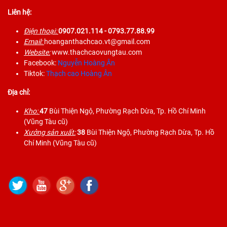
Liên hệ:
Điện thoại:
0907.021.114
- 0793.77.88.99
Email:
hoanganthachcao.vt@gmail.com
Website:
www.thachcaovungtau.com
Facebook:
Nguyễn Hoàng Ân
Tiktok:
Thạch cao Hoàng Ân
Địa chỉ:
Kho:
47
Bùi Thiện Ngộ, Phường Rạch Dừa, Tp. Hồ Chí Minh
(Vũng Tàu cũ)
Xưởng sản xuất:
38
Bùi Thiện Ngộ, Phường Rạch Dừa, Tp. Hồ
Chí Minh (Vũng Tàu cũ)