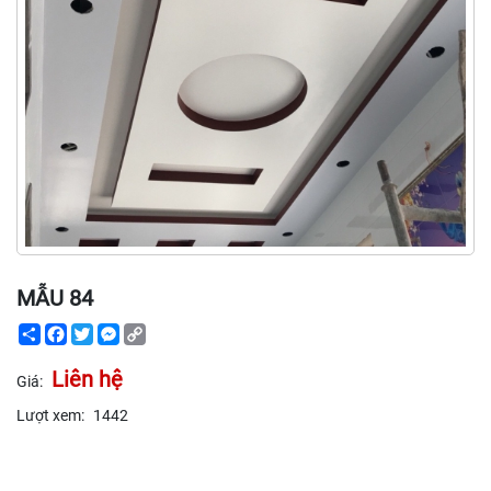
MẪU 84
Share
Facebook
Twitter
Messenger
Copy
Link
Liên hệ
Giá:
Lượt xem:
1442