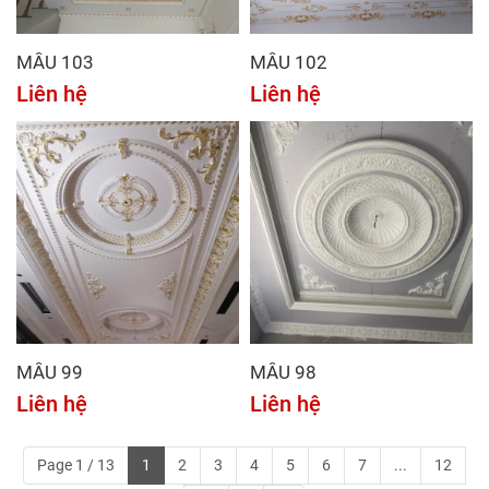
MẪU 103
MẪU 102
Liên hệ
Liên hệ
MẪU 99
MẪU 98
Liên hệ
Liên hệ
Page 1 / 13
1
2
3
4
5
6
7
...
12