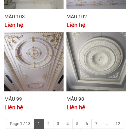
MẪU 103
MẪU 102
Liên hệ
Liên hệ
MẪU 99
MẪU 98
Liên hệ
Liên hệ
Page 1 / 13
1
2
3
4
5
6
7
...
12