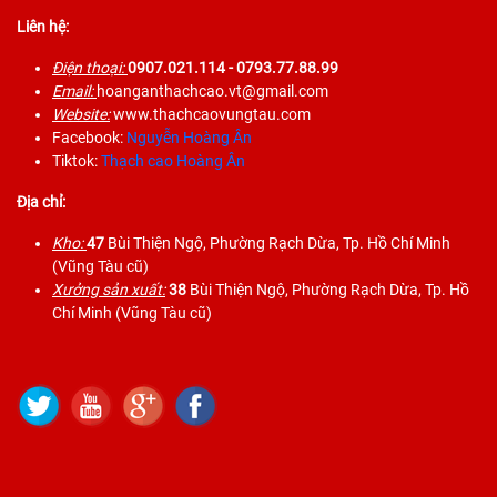
Liên hệ:
Điện thoại:
0907.021.114
- 0793.77.88.99
Email:
hoanganthachcao.vt@gmail.com
Website:
www.thachcaovungtau.com
Facebook:
Nguyễn Hoàng Ân
Tiktok:
Thạch cao Hoàng Ân
Địa chỉ:
Kho:
47
Bùi Thiện Ngộ, Phường Rạch Dừa, Tp. Hồ Chí Minh
(Vũng Tàu cũ)
Xưởng sản xuất:
38
Bùi Thiện Ngộ, Phường Rạch Dừa, Tp. Hồ
Chí Minh (Vũng Tàu cũ)