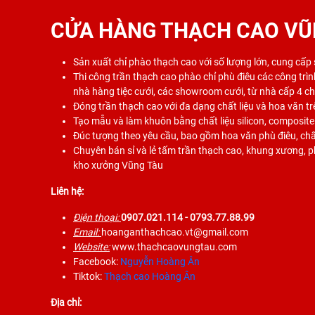
CỬA HÀNG THẠCH CAO VŨ
Sản xuất chỉ phào thạch cao với số lượng lớn, cung cấp
Thi công trần thạch cao phào chỉ phù điêu các công trình
nhà hàng tiệc cưới, các showroom cưới, từ nhà cấp 4 c
Đóng trần thạch cao với đa dạng chất liệu và hoa văn tr
Tạo mẫu và làm khuôn bằng chất liệu silicon, composite
Đúc tượng theo yêu cầu, bao gồm hoa văn phù điêu, chất
Chuyên bán sỉ và lẻ tấm trần thạch cao, khung xương, phụ
kho xưởng Vũng Tàu
Liên hệ:
Điện thoại:
0907.021.114
- 0793.77.88.99
Email:
hoanganthachcao.vt@gmail.com
Website:
www.thachcaovungtau.com
Facebook:
Nguyễn Hoàng Ân
Tiktok:
Thạch cao Hoàng Ân
Địa chỉ: