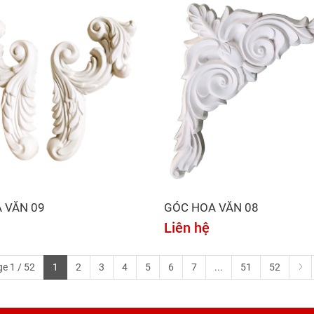
 VĂN 09
GÓC HOA VĂN 08
Liên hệ
e 1 / 52
1
2
3
4
5
6
7
...
51
52