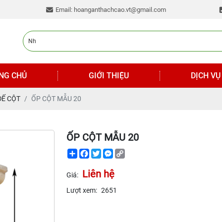
Email: hoanganthachcao.vt@gmail.com
NG CHỦ
GIỚI THIỆU
DỊCH VỤ
ĐẾ CỘT
ỐP CỘT MẪU 20
ỐP CỘT MẪU 20
Share
Facebook
Twitter
Messenger
Copy
Link
Liên hệ
Giá:
Lượt xem:
2651