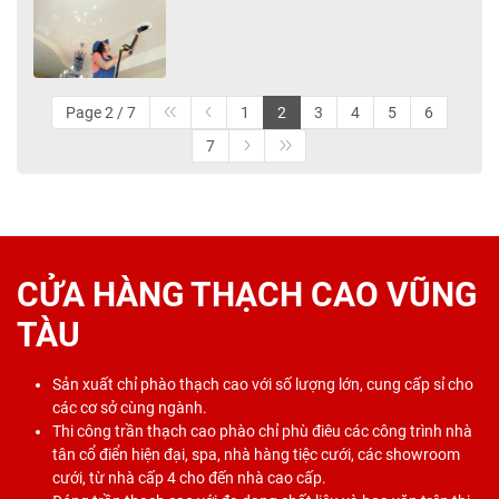
Page 2 / 7
1
2
3
4
5
6
7
CỬA HÀNG THẠCH CAO VŨNG
TÀU
Sản xuất chỉ phào thạch cao với số lượng lớn, cung cấp sỉ cho
các cơ sở cùng ngành.
Thi công trần thạch cao phào chỉ phù điêu các công trình nhà
tân cổ điển hiện đại, spa, nhà hàng tiệc cưới, các showroom
cưới, từ nhà cấp 4 cho đến nhà cao cấp.