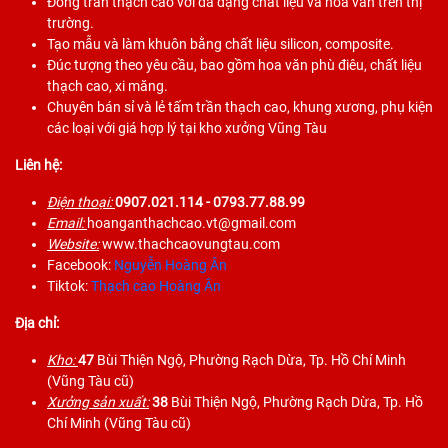
Đóng trần thạch cao với đa dạng chất liệu và hoa văn trên thị
trường.
Tạo mẫu và làm khuôn bằng chất liệu silicon, composite.
Đúc tượng theo yêu cầu, bao gồm hoa văn phù điêu, chất liệu
thạch cao, xi măng.
Chuyên bán sỉ và lẻ tấm trần thạch cao, khung xương, phụ kiện
các loại với giá hợp lý tại kho xưởng Vũng Tàu
Liên hệ:
Điện thoại:
0907.021.114
- 0793.77.88.99
Email:
hoanganthachcao.vt@gmail.com
Website:
www.thachcaovungtau.com
Facebook:
Nguyễn Hoàng Ân
Tiktok:
Thạch cao Hoàng Ân
Địa chỉ:
Kho:
47
Bùi Thiện Ngộ, Phường Rạch Dừa, Tp. Hồ Chí Minh
(Vũng Tàu cũ)
Xưởng sản xuất:
38
Bùi Thiện Ngộ, Phường Rạch Dừa, Tp. Hồ
Chí Minh (Vũng Tàu cũ)