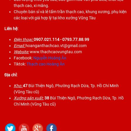
thạch cao, xi măng.
Chuyên bán sỉ và lẻ tấm trần thạch cao, khung xương, phụ kiện
các loại với giá hợp lý tại kho xưởng Vũng Tàu
Liên hệ:
Điện thoại:
0907.021.114
- 0793.77.88.99
Email:
hoanganthachcao.vt@gmail.com
Website:
www.thachcaovungtau.com
Facebook:
Nguyễn Hoàng Ân
Tiktok:
Thạch cao Hoàng Ân
Địa chỉ:
Kho:
47
Bùi Thiện Ngộ, Phường Rạch Dừa, Tp. Hồ Chí Minh
(Vũng Tàu cũ)
Xưởng sản xuất:
38
Bùi Thiện Ngộ, Phường Rạch Dừa, Tp. Hồ
Chí Minh (Vũng Tàu cũ)