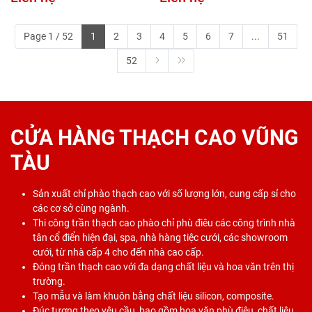
Page 1 / 52
1
2
3
4
5
6
7
...
51
52
CỬA HÀNG THẠCH CAO VŨNG
TÀU
Sản xuất chỉ phào thạch cao với số lượng lớn, cung cấp sỉ cho
các cơ sở cùng ngành.
Thi công trần thạch cao phào chỉ phù điêu các công trình nhà
tân cổ điển hiện đại, spa, nhà hàng tiệc cưới, các showroom
cưới, từ nhà cấp 4 cho đến nhà cao cấp.
Đóng trần thạch cao với đa dạng chất liệu và hoa văn trên thị
trường.
Tạo mẫu và làm khuôn bằng chất liệu silicon, composite.
Đúc tượng theo yêu cầu, bao gồm hoa văn phù điêu, chất liệu