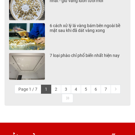
nhất - giữ vàng luôn tươi mới
6 cách xử lý lá vàng bám bên ngoài bề
mặt sau khi đã dát vàng xong
7 loại phào chỉ phổ biến nhất hiện nay
Page 1 / 7
1
2
3
4
5
6
7