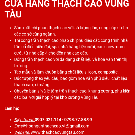
CỬA HÀNG THẠCH CAO VŨNG
TÀU
Sản xuất chỉ phào thạch cao với số lượng lớn, cung cấp sỉ cho
các cơ sở cùng ngành.
Thi công trần thạch cao phào chỉ phù điêu các công trình nhà
tân cổ điển hiện đại, spa, nhà hàng tiệc cưới, các showroom
cưới, từ nhà cấp 4 cho đến nhà cao cấp.
Đóng trần thạch cao với đa dạng chất liệu và hoa văn trên thị
trường.
Tạo mẫu và làm khuôn bằng chất liệu silicon, composite.
Đúc tượng theo yêu cầu, bao gồm hoa văn phù điêu, chất liệu
thạch cao, xi măng.
Chuyên bán sỉ và lẻ tấm trần thạch cao, khung xương, phụ kiện
các loại với giá hợp lý tại kho xưởng Vũng Tàu
Liên hệ:
Điện thoại:
0907.021.114
- 0793.77.88.99
Email:
hoanganthachcao.vt@gmail.com
Website:
www.thachcaovungtau.com