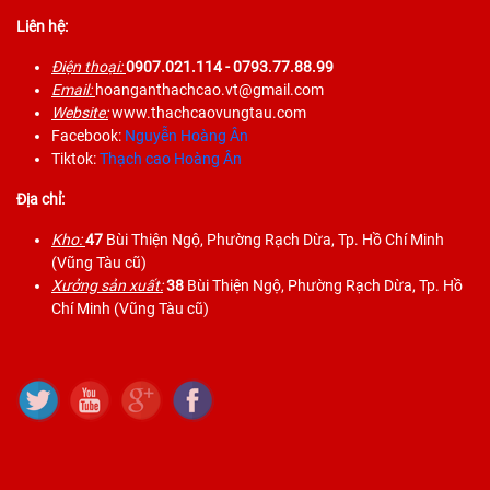
Liên hệ:
Điện thoại:
0907.021.114
- 0793.77.88.99
Email:
hoanganthachcao.vt@gmail.com
Website:
www.thachcaovungtau.com
Facebook:
Nguyễn Hoàng Ân
Tiktok:
Thạch cao Hoàng Ân
Địa chỉ:
Kho:
47
Bùi Thiện Ngộ, Phường Rạch Dừa, Tp. Hồ Chí Minh
(Vũng Tàu cũ)
Xưởng sản xuất:
38
Bùi Thiện Ngộ, Phường Rạch Dừa, Tp. Hồ
Chí Minh (Vũng Tàu cũ)