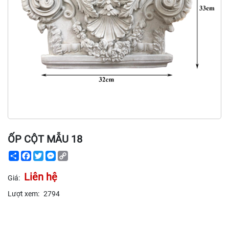
ỐP CỘT MẪU 18
Share
Facebook
Twitter
Messenger
Copy
Link
Liên hệ
Giá:
Lượt xem:
2794