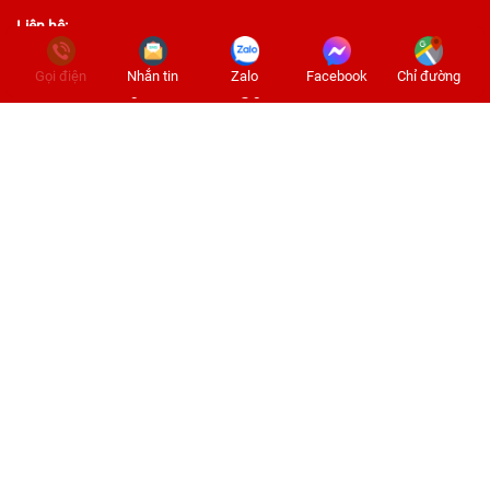
Liên hệ:
Điện thoại:
0907.021.114
- 0793.77.88.99
Gọi điện
Nhắn tin
Zalo
Facebook
Chỉ đường
Email:
hoanganthachcao.vt@gmail.com
Website:
www.thachcaovungtau.com
Facebook:
Nguyễn Hoàng Ân
Tiktok:
Thạch cao Hoàng Ân
Địa chỉ:
Kho:
47
Bùi Thiện Ngộ, Phường Rạch Dừa, Tp. Hồ Chí Minh
(Vũng Tàu cũ)
Xưởng sản xuất:
38
Bùi Thiện Ngộ, Phường Rạch Dừa, Tp. Hồ
Chí Minh (Vũng Tàu cũ)