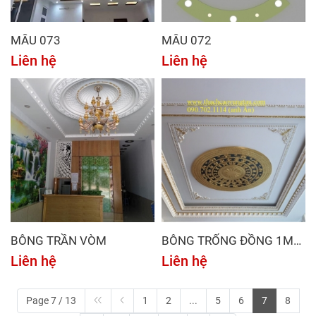
MẪU 073
MẪU 072
Liên hệ
Liên hệ
BÔNG TRẦN VÒM
BÔNG TRỐNG ĐỒNG 1M
KẾT HỢP HOA VĂN TRẦN
Liên hệ
Liên hệ
THẠCH CAO
Page 7 / 13
1
2
...
5
6
7
8