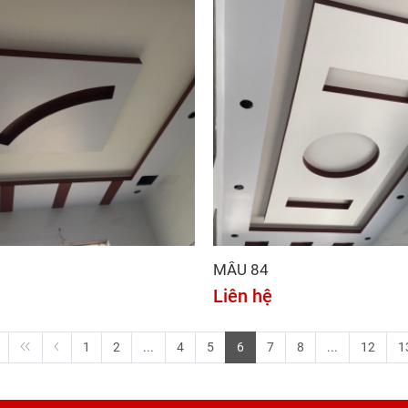
MẪU 84
Liên hệ
1
2
...
4
5
6
7
8
...
12
1