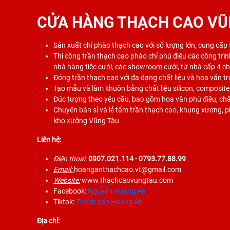
CỬA HÀNG THẠCH CAO VŨ
Sản xuất chỉ phào thạch cao với số lượng lớn, cung cấp
Thi công trần thạch cao phào chỉ phù điêu các công trình
nhà hàng tiệc cưới, các showroom cưới, từ nhà cấp 4 c
Đóng trần thạch cao với đa dạng chất liệu và hoa văn tr
Tạo mẫu và làm khuôn bằng chất liệu silicon, composite
Đúc tượng theo yêu cầu, bao gồm hoa văn phù điêu, chất
Chuyên bán sỉ và lẻ tấm trần thạch cao, khung xương, phụ
kho xưởng Vũng Tàu
Liên hệ:
Điện thoại:
0907.021.114
- 0793.77.88.99
Email:
hoanganthachcao.vt@gmail.com
Website:
www.thachcaovungtau.com
Facebook:
Nguyễn Hoàng Ân
Tiktok:
Thạch cao Hoàng Ân
Địa chỉ: