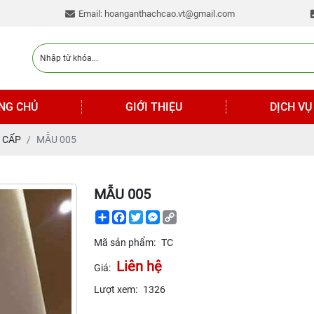
Email: hoanganthachcao.vt@gmail.com
NG CHỦ
GIỚI THIỆU
DỊCH VỤ
 CẤP
MẪU 005
MẪU 005
Share
Facebook
Twitter
Messenger
Copy
Link
Mã sản phẩm:
TC
Liên hệ
Giá:
Lượt xem:
1326