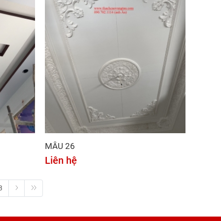
MẪU 26
Liên hệ
3